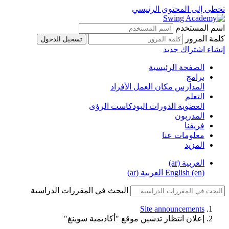
تخطى إلى المحتوى الرئيسي
اسم المستخدم
كلمة المرور
تسجيل الدخول
إنشاء اشتراك جديد
الصفحة الرئيسية
برامج
المدارس
مكان العمل
الأفراد
التعلم
العضوية
الدورات
البودكاست
الرؤى
المدربون
فريقنا
معلومات عنا
المزيد
العربية ‎(ar)‎
English ‎(en)‎
العربية ‎(ar)‎
البحث في المقررات الدراسية
Site announcements
إعلان انتظار تدشين موقع "أكاديمية سوينغ"