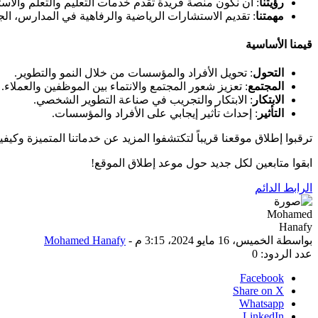
رؤيتنا
: أن نكون منصة فريدة تقدم خدمات التعليم والتعلم وال
مهمتنا
: تقديم الاستشارات الرياضية والرفاهية في المدارس، الج
قيمنا الأساسية
التحول
: تحويل الأفراد والمؤسسات من خلال النمو والتطوير.
المجتمع
: تعزيز شعور المجتمع والانتماء بين الموظفين والعملاء.
الابتكار
: الابتكار والتجريب في صناعة التطوير الشخصي.
التأثير
: إحداث تأثير إيجابي على الأفراد والمؤسسات.
ترقبوا إطلاق موقعنا قريباً لتكتشفوا المزيد عن خدماتنا المتميزة وكي
ابقوا متابعين لكل جديد حول موعد إطلاق الموقع!
الرابط الدائم
بواسطة
الخميس، 16 مايو 2024، 3:15 م
-
Mohamed Hanafy
عدد الردود: 0
Facebook
Share on X
Whatsapp
LinkedIn