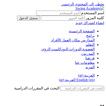
تخطى إلى المحتوى الرئيسي
اسم المستخدم
كلمة المرور
تسجيل الدخول
إنشاء اشتراك جديد
الصفحة الرئيسية
برامج
المدارس
مكان العمل
الأفراد
التعلم
العضوية
الدورات
البودكاست
الرؤى
المدربون
فريقنا
معلومات عنا
المزيد
العربية ‎(ar)‎
English ‎(en)‎
العربية ‎(ar)‎
البحث في المقررات الدراسية